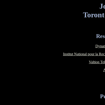
J
Toron
Res
Dynam
Institut National pour la R
Valtion Te
A
Pu